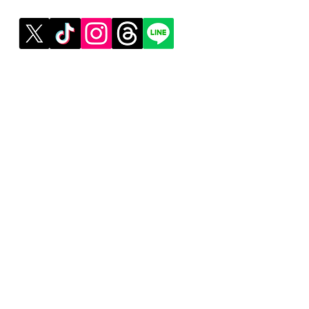
》ライブ配信アプリ一覧
》事務所探しガイド
》ライブ配信ジャーナル
》ニュース掲載希望の方
》インフルエンサータレント名鑑
》名鑑掲載・PR案件希望の方
》ココDoブログ
》イベント告知投稿
》
報酬制度 パートナー登録
》配信ネタ生成AI
》AIお悩み相談
》サービス利用公式LINE
》提携ご希望の芸能事務所様