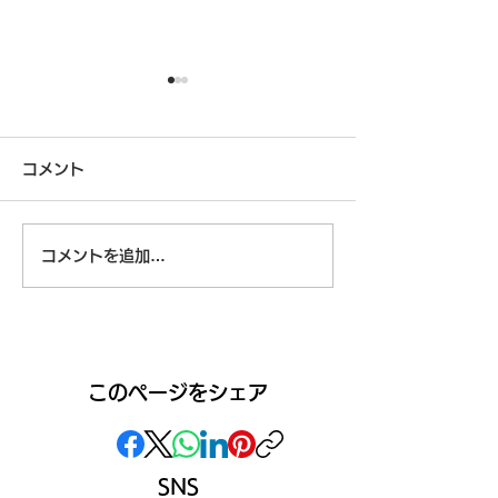
コメント
コメントを追加…
ココDo村プレ
インフルエンサータレン
ト名鑑の掲載募集開始！
このページをシェア
SNS