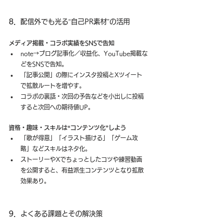
8．
配信外でも光る“自己PR素材”の活用
メディア掲載・コラボ実績をSNSで告知
note→ブログ記事化／収益化、YouTube掲載な
どをSNSで告知。
「記事公開」の際にインスタ投稿とXツイート
で拡散ルートを増やす。
コラボの裏話・次回の予告などを小出しに投稿
すると次回への期待値UP。
資格・趣味・スキルは“コンテンツ化”しよう
「歌が得意」「イラスト描ける」「ゲーム攻
略」などスキルはネタ化。
ストーリーやXでちょっとしたコツや練習動画
を公開すると、有益派生コンテンツとなり拡散
効果あり。
9．
よくある課題とその解決策