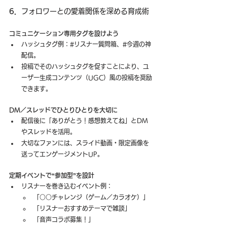
6．
フォロワーとの愛着関係を深める育成術
コミュニケーション専用タグを設けよう
ハッシュタグ例：#リスナー質問箱、#今週の神
配信。
投稿でそのハッシュタグを促すことにより、ユ
ーザー生成コンテンツ（UGC）風の投稿を奨励
できます。
DM／スレッドでひとりひとりを大切に
配信後に「ありがとう！感想教えてね」とDM
やスレッドを活用。
大切なファンには、スライド動画・限定画像を
送ってエンゲージメントUP。
定期イベントで“参加型”を設計
リスナーを巻き込むイベント例：
「○○チャレンジ（ゲーム／カラオケ）」
「リスナーおすすめテーマで雑談」
「音声コラボ募集！」