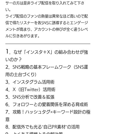
サーの方は是非ライブ配信を取り入れてみて下さ
い。
ライブ配信のファンの熱量は異常なほど高いので配
信で得たリスナーを各SNSに誘導するとエンゲージ
メントが高まり、アカウントの伸びが全く違うレベ
ルに引きあがります。
1
．
なぜ「インスタ＋X」の組み合わせが強
いのか？
2．
SNS戦略の基本フレームワーク（SNS運
用の土台づくり）
3．
インスタグラム活用術
4．
X（旧Twitter）活用術
5．
SNS分析で改善＆拡張
6．
フォロワーとの愛着関係を深める育成術
7．
攻略！ハッシュタグ×キーワード設計の極
意
8．
配信外でも光る“自己PR素材”の活用