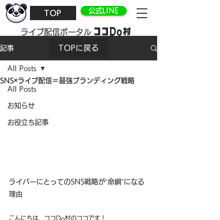
公式LINE
TOP
ココDo村
​ライブ配信ポータル
TOPに戻る
記事
All Posts
SNS×ライブ配信＝最強ブランディング戦略
All Posts
お知らせ
お役立ち記事
ライバーにとってのSNS戦略が“命綱”になる
理由
こんにちは、ココDo村のココです！