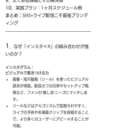
9．
よくある課題とその解決策
10．
実践プラン：1ヶ月スケジュール例
まとめ：
SNS×ライブ配信こそ最強ブランデ
ィング
1
．
なぜ「インスタ＋X」の組み合わせが強
いのか？
インスタグラム：
ビジュアルで惹きつける力
画像・短尺動画（リール）を使ったビジュアル
訴求が得意。配信オフの日常やセットアップ風
景など、ファンの“推し活”ニーズにマッチしま
す。
リールなどはアルゴリズムで拡散されやすく、
ライブの予告や名場面クリップを投稿すること
で、より多くのユーザーにアピールすることが
可能。