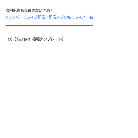
次回配信も見逃さないでね！
#ライバー
#ライブ配信
#配信アプリ名
#ライバー名
〈X（Twitter）投稿テンプレート〉
🌟本日22時〜ライブ配信📣
テーマは「○○チャレンジ」！初見さん大歓迎🙌
質問や相談あればRTで送ってね✨
#ライブ
#ライバー
#ライブ配信
#配信予告
#ライバ
ー名
#配信アプリ名
まとめ：
SNS×ライブ配信こそ最強ブランデ
ィング
ライバーが活躍し続けるためには、「ライブ配信」