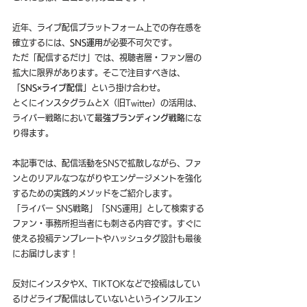
近年、ライブ配信プラットフォーム上での存在感を
確立するには、
SNS運用
が必要不可欠です。
ただ「配信するだけ」では、視聴者層・ファン層の
拡大に限界があります。そこで注目すべきは、
「
SNS×ライブ配信
」という掛け合わせ。
とくにインスタグラムとX（旧Twitter）の活用は、
ライバー戦略において
最強ブランディング戦略
にな
り得ます。
本記事では、配信活動をSNSで拡散しながら、ファ
ンとのリアルなつながりやエンゲージメントを強化
するための実践的メソッドをご紹介します。
「ライバー SNS戦略」「SNS運用」として検索する
ファン・事務所担当者にも刺さる内容です。すぐに
使える投稿テンプレートやハッシュタグ設計も最後
にお届けします！
反対にインスタやX、TIKTOKなどで投稿はしてい
るけどライブ配信はしていないというインフルエン