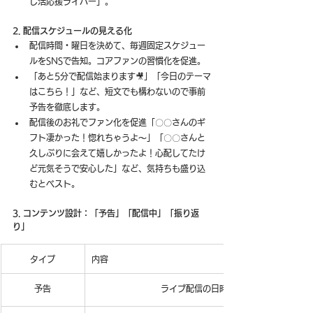
し活応援ライバー」。
2. 配信スケジュールの見える化
配信時間・曜日を決めて、毎週固定スケジュー
ルをSNSで告知。コアファンの習慣化を促進。
「あと5分で配信始まります🎥」「今日のテーマ
はこちら！」など、短文でも構わないので事前
予告を徹底します。
配信後のお礼でファン化を促進「〇〇さんのギ
フト凄かった！惚れちゃうよ～」「〇〇さんと
久しぶりに会えて嬉しかったよ！心配してたけ
ど元気そうで安心した」など、気持ちも盛り込
むとベスト。
3. コンテンツ設計：「予告」「配信中」「振り返
り」
タイプ
内容
予告
ライブ配信の日時と内容の告知