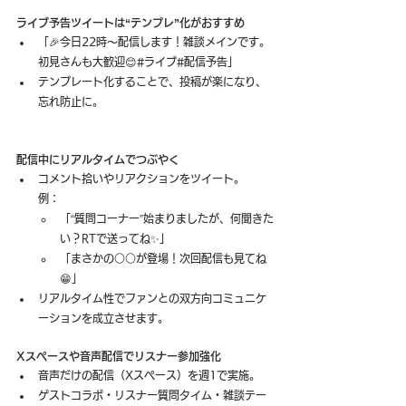
ライブ予告ツイートは“テンプレ”化がおすすめ
「🎉今日22時〜配信します！雑談メインです。
初見さんも大歓迎😊#ライブ#配信予告」
テンプレート化することで、投稿が楽になり、
忘れ防止に。
配信中にリアルタイムでつぶやく
コメント拾いやリアクションをツイート。
例：
「“質問コーナー”始まりましたが、何聞きた
い？RTで送ってね✨」
「まさかの○○が登場！次回配信も見てね
😁」
リアルタイム性でファンとの双方向コミュニケ
ーションを成立させます。
Xスペースや音声配信でリスナー参加強化
音声だけの配信（Xスペース）を週1で実施。
ゲストコラボ・リスナー質問タイム・雑談テー