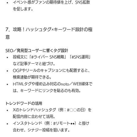
イベント感がファンの期待値を上げ、SNS拡散
を促します。
7．
攻略！ハッシュタグ×キーワード設計の極
意
SEO／発見型ユーザーに響くタグ設計
投稿文に「#ライバー SNS戦略」「#SNS運用」
など記事テーマと紐づけ。
OGPやリールのキャプションにも配置すると、
検索連動が期待できる。
HTMLタグや埋め込み対応のnoto／WEB媒体で
は、キーワードにリンクを貼るのも有効。
トレンドワードの活用
Xのトレンドハッシュタグ（例：#〇〇の日）を
配信内容に合わせて活用。
インスタトレンド（例：#リモート●●）と掛け
合わせ、シナジー投稿を狙います。