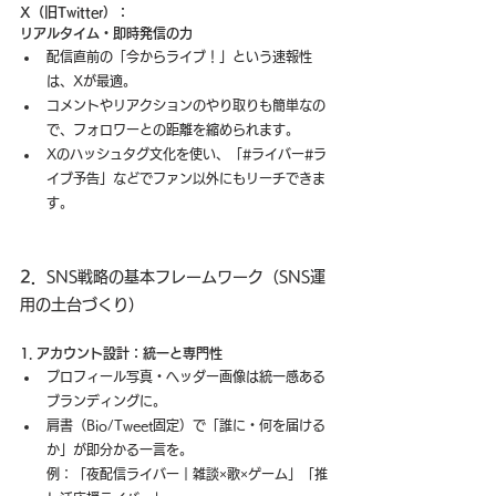
X（旧Twitter）：
リアルタイム・即時発信の力
配信直前の「今からライブ！」という速報性
は、Xが最適。
コメントやリアクションのやり取りも簡単なの
で、フォロワーとの距離を縮められます。
Xのハッシュタグ文化を使い、「#ライバー#ラ
イブ予告」などでファン以外にもリーチできま
す。
2．
SNS戦略の基本フレームワーク（SNS運
用の土台づくり）
1. アカウント設計：統一と専門性
プロフィール写真・ヘッダー画像は統一感ある
ブランディングに。
肩書（Bio/Tweet固定）で「誰に・何を届ける
か」が即分かる一言を。
例：「夜配信ライバー｜雑談×歌×ゲーム」「推