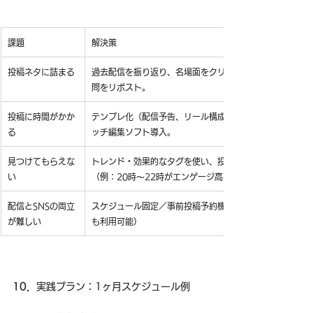
課題
解決策
投稿ネタに詰まる
過去配信を振り返り、名場面をクリップ化。リスナーの質
問をリポスト。
投稿に時間がかか
テンプレ化（配信予告、リール構成、日常テンプレ）＆バ
る
ッチ編集ソフト導入。
見つけてもらえな
トレンド・効果的なタグを使い、投稿時間も分析
い
（例：20時〜22時がエンゲージ高）
配信とSNSの両立
スケジュール固定／事前投稿予約機能活用（インスタ、X
が難しい
も利用可能）
10．
実践プラン：1ヶ月スケジュール例