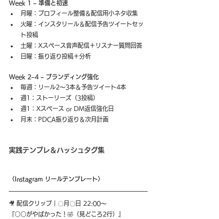
Week 1 – 準備と初速
月曜：プロフィール整備＆配信用小ネタ収集
火曜：インスタリール＆配信予告ツイートセッ
ト投稿
土曜：Xスペース音声配信＋リスナー質問回答
日曜：振り返り投稿＋分析
Week 2–4 – ブランディング強化
毎週：リール2〜3本＆予告ツイート4本
週1：ストーリーズ（3投稿）
週1：Xスペース or DM返信強化日
月末：PDCA振り返り＆次月計画
実践テンプレ＆ハッシュタグ集
〈Instagram リールテンプレート〉
🎥 配信クリップ｜〇月〇日 22:00〜
『○○がやばかった！🤣（見どころ2行）』 