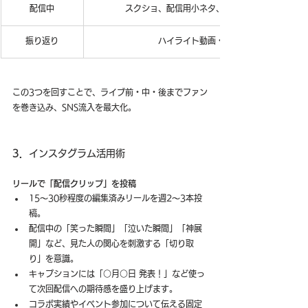
配信中
スクショ、配信用小ネタ、コメントリアクション
振り返り
ハイライト動画・振り返り投稿
この3つを回すことで、ライブ前・中・後までファン
を巻き込み、SNS流入を最大化。
3．
インスタグラム活用術
リールで「配信クリップ」を投稿
15〜30秒程度の編集済みリールを週2〜3本投
稿。
配信中の「笑った瞬間」「泣いた瞬間」「神展
開」など、見た人の関心を刺激する「切り取
り」を意識。
キャプションには「○月○日 発表！」など使っ
て次回配信への期待感を盛り上げます。
コラボ実績やイベント参加について伝える固定