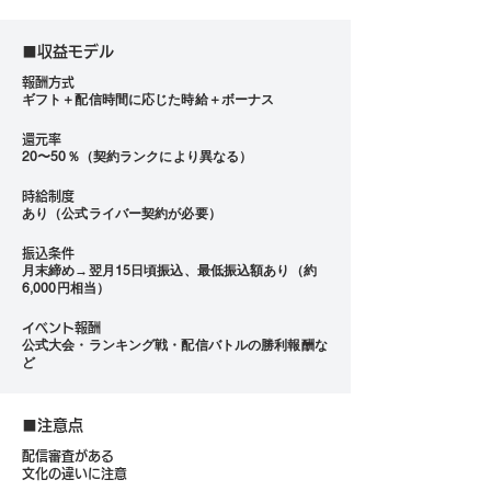
■収益モデル
報酬方式
ギフト＋配信時間に応じた時給＋ボーナス
還元率
20〜50％（契約ランクにより異なる）
時給制度
あり（公式ライバー契約が必要）
振込条件
月末締め→翌月15日頃振込、最低振込額あり（約
6,000円相当）
イベント報酬
公式大会・ランキング戦・配信バトルの勝利報酬な
ど
■注意点
配信審査がある
文化の違いに注意