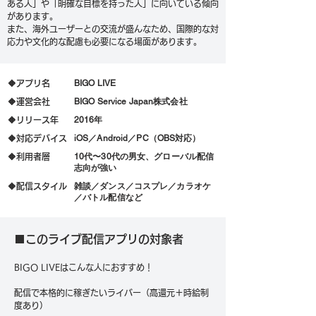
ある人」や「明確な目標を持った人」に向いている傾向
があります。
また、海外ユーザーとの交流が盛んなため、国際的な対
応力や文化的な配慮も必要になる場面があります。
BIGO LIVE
🔶アプリ名
BIGO Service Japan株式会社
🔶
​運営会社
2016年
🔶リリース年
iOS／Android／PC（OBS対応）
🔶対応デバイス
10代〜30代の男女、グローバル配信
🔶利用者層
志向が強い
雑談／ダンス／コスプレ／カラオケ
🔶配信スタイル
／バトル配信など
■このライブ配信アプリの対象者
BIGO LIVEはこんな人におすすめ！
配信で本格的に稼ぎたいライバー（高還元＋時給制
度あり）