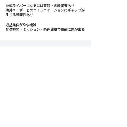
公式ライバーになるには書類・面談審査あり
海外ユーザーとのコミュニケーションにギャップが
生じる可能性あり
収益条件がやや複雑
配信時間・ミッション・条件達成で報酬に差が出る
■FAQ
日本語だけでも配信できる？
可能。日本人ライバー・視聴者も多数在籍
顔出し必須？
基本は顔出し推奨。Vライバーや音声配信も可
事務所に入らないと稼げない？
フリーでも可だが事務所所属の方が条件が有利
アプリのキャンペーン情報
【優待】【特別報酬】について
LINEで情報配信中♪