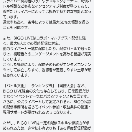
式ライバー契約者のみ）やランキングボーナス、配信バ
トル報酬など多彩なインセンティブ制度が整っており、
稼ぎたいライバーにとっては極めて魅力的な設計となっ
ています。
還元率も高く、条件によっては最大50％の報酬を得る
ことも可能です。
また、BIGO LIVEはコラボ・マルチゲスト配信に強
く、最大9人までの同時配信に対応。
他のライバーと一緒に配信したり、配信バトルで競った
りと、視聴者とのエンゲージメントを高める機能が充実
しています。
こうした機能により、配信そのものがエンタメコンテン
ツとして成立しやすく、視聴者が定着しやすい土壌が形
成されています。
「バトル文化」「ランキング戦」「国際大会」など、
BIGO LIVE独自の文化も存在しており、日常配信だけ
でなく“イベントで一気にバズる”チャンスも豊富です。
さらに、公式ライバーとして認定されると、BIGO公認
の配信事務所を通じてイベント参加・収益条件の優遇・
専用サポートが受けられるようになります。
ただし、BIGO LIVEは一定の配信スキルや継続力が求
められるため、完全初心者よりも「ある程度配信経験が