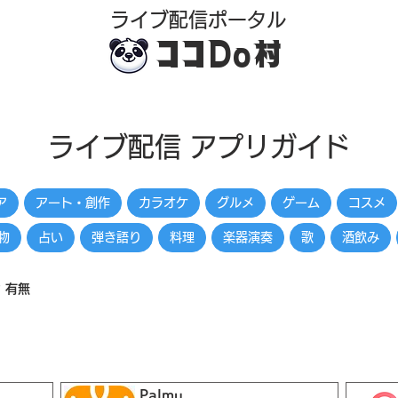
​ライブ配信ポータル
ココDo村
ライブ配信 アプリガイド
ア
アート・創作
カラオケ
グルメ
ゲーム
コスメ
物
占い
弾き語り
料理
楽器演奏
歌
酒飲み
 有無
Palmu