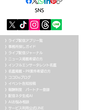
SNS
》ライブ配信アプリ一覧
》事務所探しガイド
》ライブ配信ジャーナル
》ニュース掲載希望の方
》インフルエンサータレント名鑑
》名鑑掲載・PR案件希望の方
》ココDoブログ
》イベント告知投稿
》
報酬制度 パートナー登録
》配信ネタ生成AI
》AIお悩み相談
》サービス利用公式LINE