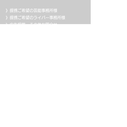
》提携ご希望の芸能事務所様
》提携ご希望のライバー事務所様
》広告掲載・その他お問合せ
》メディアの方・取材/講演依頼
》利用規約
》プライバシーポリシー
》運営会社
​運営メディア・サービス
​ココDo村
マンション売却窓口
ココDoペット
ココDoプロダクション
PremiumSalon
​©2025 ilabo.Co.,Ltd.