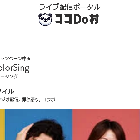
​ライブ配信ポータル
ココDo村
キャンペーン中★
lorSing
ラーシング
タイル
ラジオ配信, 弾き語り, コラボ