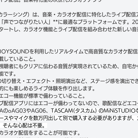
ing（カラーシング）は、音楽・カラオケ配信に特化したライブ配
「声でつながりたい人」**に最適なプラットフォームです。20
タートし、カラオケ機能とライブ配信を組み合わせた新しい音
JOYSOUNDを利用したリアルタイムで高音質なカラオケ配
載していること。
視聴者にもクリアに伝わる音質が実現されているため、自宅か
能です。
の切り替え・エフェクト・照明演出など、ステージ感を演出で
的にも楽しめるライブ体験を作り出します。
エコー機能が標準で備わっていること。
ブ配信アプリにはエコーが備わってないので、歌配信などエコ
AのoAG03やAG06、
TASCAM(タスカム) のMiNiSTUD
ースやマイクを数万円出して別で購入する必要がありますが、
なら、そんな心配は不要。
カラオケ配信をすることが可能です。