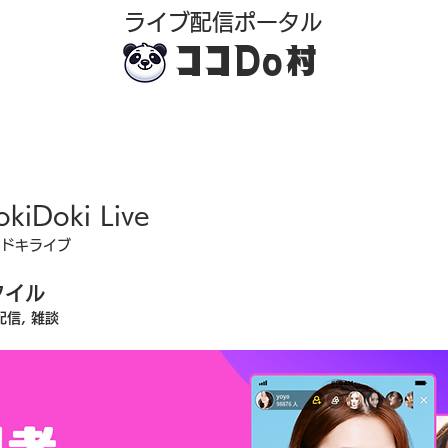
​ライブ配信ポータル
ココDo村
okiDoki Live
キドキライブ
タイル
配信, 雑談