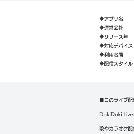
🔶アプリ名
🔶
​運営会社
🔶リリース年
🔶対応デバイス
🔶利用者層
🔶配信スタイル
■このライブ配
DokiDoki L
歌やカラオケ配