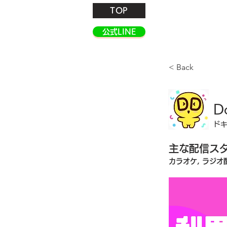
TOP
公式LINE
< Back
D
ド
主な配信ス
カラオケ, ラジオ