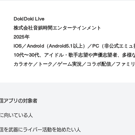
DokiDoki Live
株式会社音娯時間エンターテインメント
2025年
iOS／Android（Android5.1以上）／PC（非公式エミ
10代〜30代、アイドル・歌手志望や声優志望者、多様
カラオケ／トーク／ゲーム実況／コラボ配信／ファミ
信アプリの対象者
iveに向いている人
信を武器にライバー活動を始めたい人