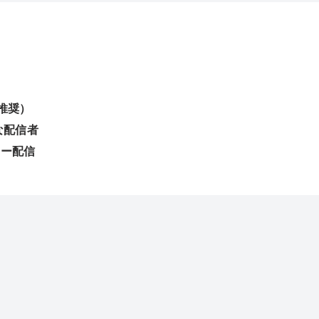
ュ推奨）
な配信者
リー配信