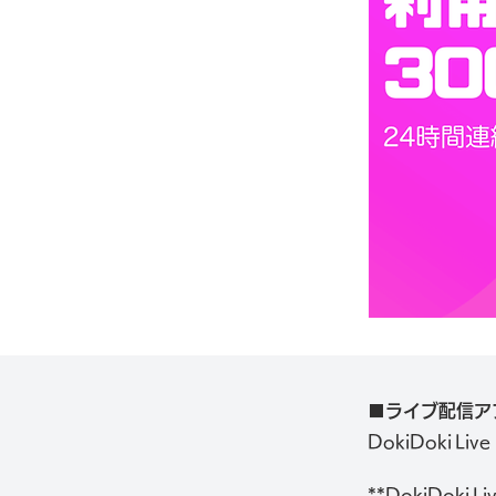
■ライブ配信ア
DokiDoki 
**DokiDo