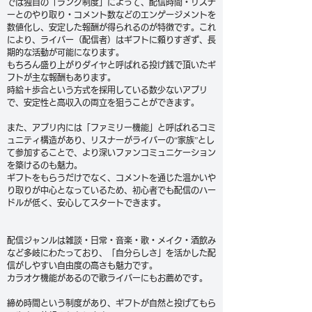
では独自の「ランク制度」によって、配信時間・リスナ
ーとのやり取り・コメント数などのエンゲージメントを
数値化し、安定した報酬が得られるのが特徴です。これ
により、ライバー（配信者）はギフトに頼りすぎず、長
期的な活動が可能になります。
もちろん盛り上がりダイヤと呼ばれる投げ銭で頂いたギ
フトが主な報酬もあります。
時給＋歩合という方式を採用している数少ないアプリ
で、安定性と高収入の両立を狙うことができます。
また、アプリ内には「ファミリー機能」と呼ばれるコミ
ュニティ構造があり、リスナーがライバーの“家族”とし
て参加することで、より深いファンコミュニケーション
を築けるのも魅力。
ギフトをもらうだけでなく、コメントを通じた温かいや
り取りが中心となっているため、初心者でも配信のハー
ドルが低く、安心してスタートできます。
配信ジャンルは雑談・日常・音楽・歌・メイク・酒飲み
など多岐にわたっており、「自分らしさ」を活かした配
信がしやすい自由度の高さも魅力です。
カラオケ機能があるので歌ライバーにもお薦めです。
締め時間という制度があり、ギフトが自然と投げてもら