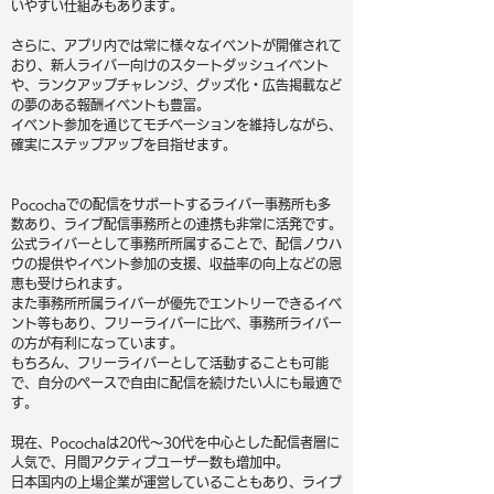
いやすい仕組みもあります。
さらに、アプリ内では常に様々なイベントが開催されて
おり、新人ライバー向けのスタートダッシュイベント
や、ランクアップチャレンジ、グッズ化・広告掲載など
の夢のある報酬イベントも豊富。
イベント参加を通じてモチベーションを維持しながら、
確実にステップアップを目指せます。
Pocochaでの配信をサポートするライバー事務所も多
数あり、ライブ配信事務所との連携も非常に活発です。
公式ライバーとして事務所所属することで、配信ノウハ
ウの提供やイベント参加の支援、収益率の向上などの恩
恵も受けられます。
また事務所所属ライバーが優先でエントリーできるイベ
ント等もあり、フリーライバーに比べ、事務所ライバー
の方が有利になっています。
もちろん、フリーライバーとして活動することも可能
で、自分のペースで自由に配信を続けたい人にも最適で
す。
現在、Pocochaは20代〜30代を中心とした配信者層に
人気で、月間アクティブユーザー数も増加中。
日本国内の上場企業が運営していることもあり、ライブ