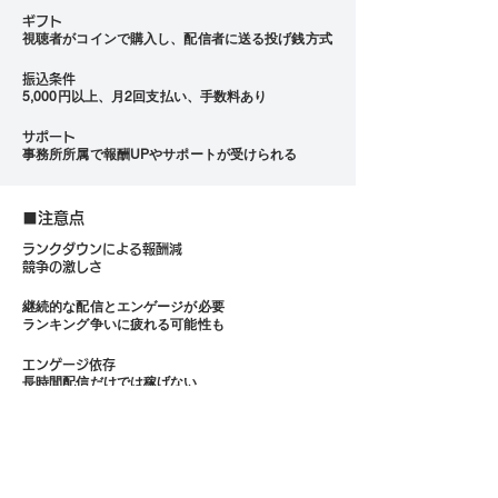
ギフト
視聴者がコインで購入し、配信者に送る投げ銭方式
振込条件
5,000円以上、月2回支払い、手数料あり
サポート
事務所所属で報酬UPやサポートが受けられる
■注意点
ランクダウンによる報酬減
競争の激しさ
継続的な配信とエンゲージが必要
ランキング争いに疲れる可能性も
エンゲージ依存
長時間配信だけでは稼げない
■FAQ
顔出し必須？