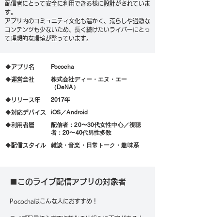
配信者にとって安全に利用できる様に設計がされていま
す。
アプリ内のコミュニティ文化も温かく、荒らしや過激な
コンテンツも少ないため、長く続けたいライバーにとっ
て理想的な環境が整っています。
Pococha
🔶アプリ名
株式会社ディー・エヌ・エー
🔶
​運営会社
（DeNA）
2017年
🔶リリース年
iOS／Android
🔶対応デバイス
配信者：20〜30代女性中心／視聴
🔶利用者層
者：20〜40代男性多数
雑談・音楽・日常トーク・趣味系
🔶配信スタイル
■このライブ配信アプリの対象者
Pocochaはこんな人におすすめ！