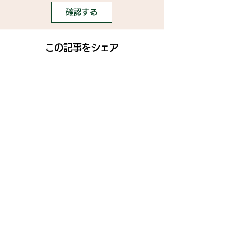
確認する
この記事をシェア
SNS
》ライブ配信アプリ一覧
》事務所探しガイド
》ライブ配信ジャーナル
》ニュース掲載希望の方
》インフルエンサータレント名鑑
》名鑑掲載・PR案件希望の方