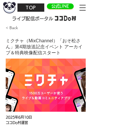
公式LINE
TOP
ココDo村
​ライブ配信ポータル
< Back
ミクチャ（MixChannel）「おそ松さ
ん」第4期放送記念イベント アーカイ
ブ＆特典映像配信スタート
2025年6月10日
ココDo村運営