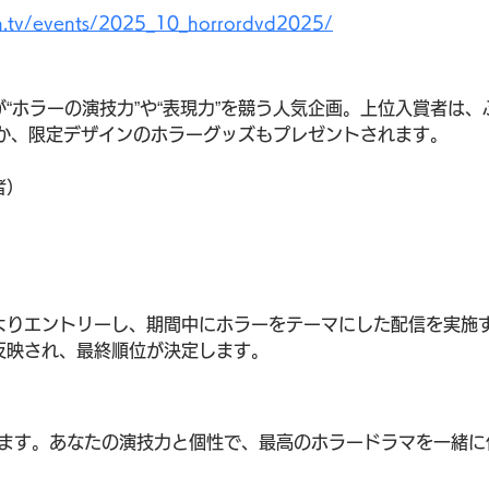
h.tv/events/2025_10_horrordvd2025/
“ホラーの演技力”や“表現力”を競う人気企画。上位入賞者は、
ほか、限定デザインのホラーグッズもプレゼントされます。
者）
よりエントリーし、期間中にホラーをテーマにした配信を実施
反映され、最終順位が決定します。
ます。あなたの演技力と個性で、最高のホラードラマを一緒に