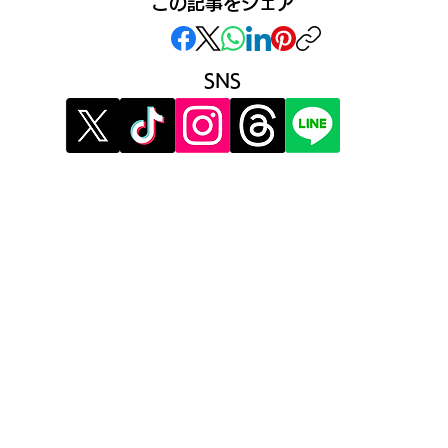
この記事をシェア
SNS
》イベント告知投稿
》提
》
報酬制度 パートナー登録
》提
》配信ネタ生成AI
》広
》AIお悩み相談
》メ
》サービス利用公式LINE
》利
》プ
》運
​運