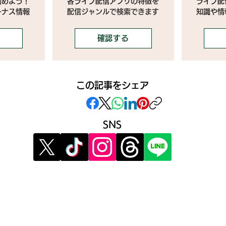
始めよう！
各ライブ配信アプリの特徴を
ライブ配
ーナス情報
配信ジャンルで検索できます
​知識や
確認する
この記事をシェア
SNS
》イベント告知投稿
》提
》
報酬制度 パートナー登録
》提