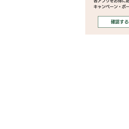
各アプリをお得に
キャンペーン・ボ
確認する
》ライブ配信アプリ一覧
》事務所探しガイド