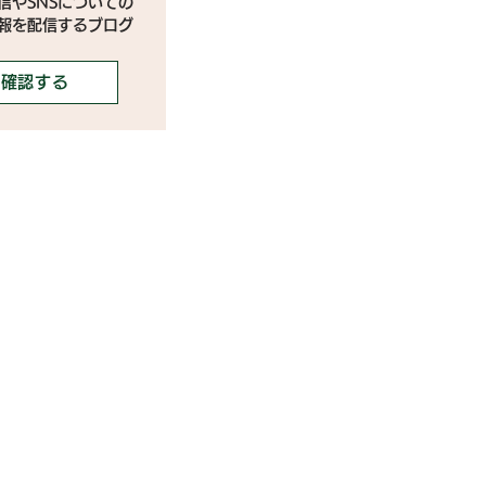
信やSNSについての
情報を配信するブログ
確認する
携ご希望の芸能事務所様
携ご希望のライバー事務所様