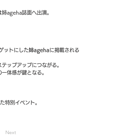
ageha誌面へ出演。
ゲットにした
姉ageha
に掲載される
ステップアップにつながる。
の一体感が鍵となる。
た特別イベント。
Next