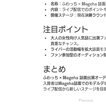
名称
：ふわっち × 姉ageha 
内容
：ライブ配信でのポイントや
開催ステージ
：現在
決勝ラウン
注目ポイント
大人の女性向け人気誌に出演
フ
貴重なチャンス。
ライバーの活動幅を拡大
誌面モ
ファン参加型のオーディション
まとめ
ふわっち × 姉ageha 誌面出演オー
入賞者は
姉ageha誌面でのモデルデ
ライブ配信から新しいステージを目
Previous