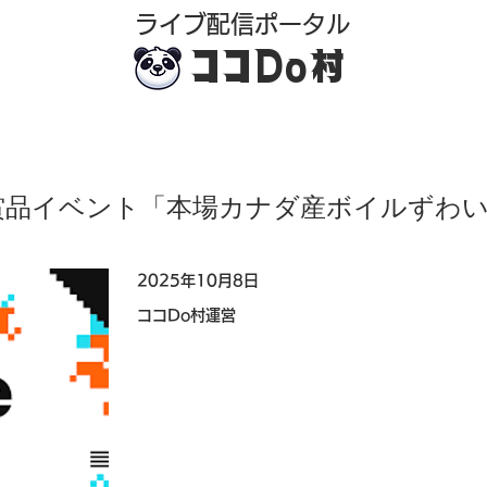
​ライブ配信ポータル
ココDo村
賞品イベント「本場カナダ産ボイルずわ
2025年10月8日
ココDo村運営