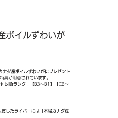
産ボイルずわいが
カナダ産ボイルずわいがにプレゼント
華特典が用意されています。
 
対象ランク
：【B3〜B1】【C6〜
入賞したライバーには「
本場カナダ産