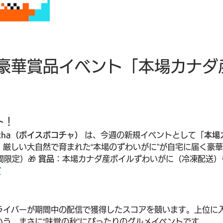
豪華賞品イベント「本場カナダ
ト！
cocha（ボイスポコチャ）
 は、今週の新規イベントとして「
本場
、厳しい大自然で育まれた“本場のずわいがに”が自宅に届く豪
限定）🎁 
賞品
：本場カナダ産ボイルずわいがに（冷凍配送）
プ
ライバーが期間中の配信で獲得したスコアを競います。上位に
いう、まさに“味覚の秋”にぴったりのグルメイベントです。