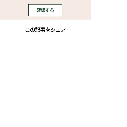
確認する
この記事をシェア
SNS
》ライブ配信アプリ一覧
》事務所探しガイド
》ライブ配信ジャーナル
》ニュース掲載希望の方
》インフルエンサータレント名鑑
》名鑑掲載・PR案件希望の方