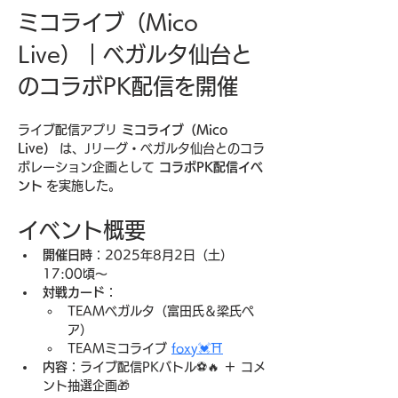
ミコライブ（Mico 
Live）｜ベガルタ仙台と
のコラボPK配信を開催
ライブ配信アプリ 
ミコライブ（Mico 
Live）
 は、Jリーグ・ベガルタ仙台とのコラ
ボレーション企画として 
コラボPK配信イベ
ント
 を実施した。
イベント概要
開催日時
：2025年8月2日（土）
17:00頃〜
対戦カード
：
TEAMベガルタ（富田氏＆梁氏ペ
ア）
TEAMミコライブ 
foxy💓⛩️
内容
：ライブ配信PKバトル⚽️🔥 ＋ コメ
ント抽選企画🎁