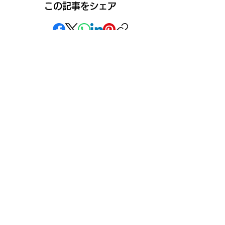
この記事をシェア
SNS
》ライブ配信アプリ一覧
》事務所探しガイド
》ライブ配信ジャーナル
》ニュース掲載希望の方
》インフルエンサータレント名鑑
》名鑑掲載・PR案件希望の方
》ココDoブログ
》イベント告知投稿
》
報酬制度 パートナー登録
》配信ネタ生成AI