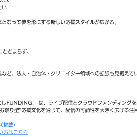
したい
たい
体となって夢を形にする新しい応援スタイル
が広がる。
夢にとどまらず、
成など、法人・自治体・クリエイター領域への拡張も見据えて
こしFUNDING」
 は、ライブ配信とクラウドファンディング
お祭り型”応援文化
を通じて、配信の可能性を大きく広げる注
ズ掲載）
い方はこちら