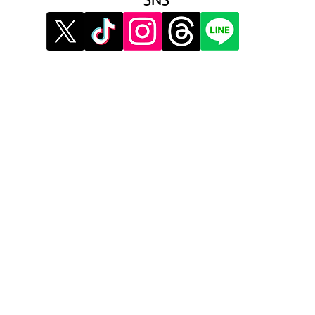
SNS
》イベント告知投稿
》提
》
報酬制度 パートナー登録
》提
》配信ネタ生成AI
》広
》AIお悩み相談
》メ
》サービス利用公式LINE
》利
》プ
》運
​運
​コ
マ
ココ
ココ