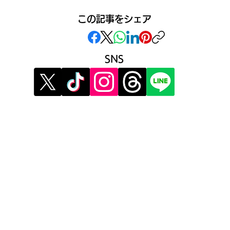
この記事をシェア
SNS
》イベント告知投稿
》提
》
報酬制度 パートナー登録
》提
》配信ネタ生成AI
》広
》AIお悩み相談
》メ
》サービス利用公式LINE
》利
》プ
》運