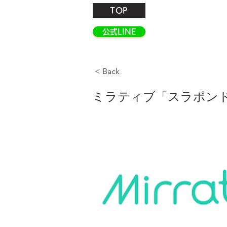
TOP
公式LINE
< Back
ミラティブ「スラポン