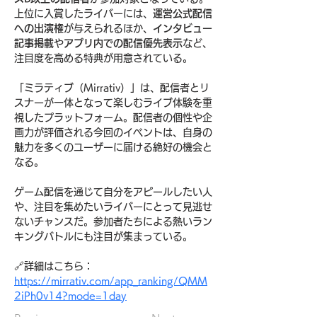
上位に入賞したライバーには、
運営公式配信
への出演権
が与えられるほか、
インタビュー
記事掲載
や
アプリ内での配信優先表示
など、
注目度を高める特典が用意されている。
「ミラティブ（Mirrativ）」は、配信者とリ
スナーが一体となって楽しむライブ体験を重
視したプラットフォーム。配信者の個性や企
画力が評価される今回のイベントは、自身の
魅力を多くのユーザーに届ける絶好の機会と
なる。
ゲーム配信を通じて自分をアピールしたい人
や、注目を集めたいライバーにとって見逃せ
ないチャンスだ。参加者たちによる熱いラン
キングバトルにも注目が集まっている。
🔗詳細はこちら：
https://mirrativ.com/app_ranking/QMM
2iPh0v14?mode=1day