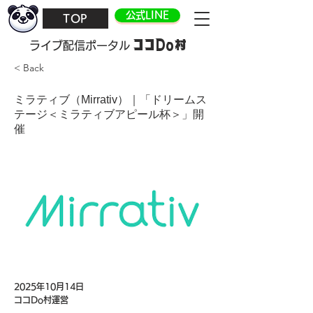
公式LINE
TOP
ココDo村
​ライブ配信ポータル
< Back
ミラティブ（Mirrativ）｜「ドリームス
テージ＜ミラティブアピール杯＞」開
催
2025年10月14日
ココDo村運営