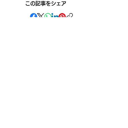
この記事をシェア
SNS
》ライブ配信アプリ一覧
》事務所探しガイド
》ライブ配信ジャーナル
》ニュース掲載希望の方
》インフルエンサータレント名鑑
》名鑑掲載・PR案件希望の方
》ココDoブログ
》イベント告知投稿
》
報酬制度 パートナー登録
》配信ネタ生成AI