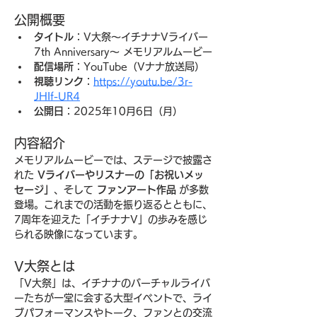
公開概要
タイトル
：V大祭〜イチナナVライバー 
7th Anniversary〜 メモリアルムービー
配信場所
：YouTube（Vナナ放送局）
視聴リンク
：
https://youtu.be/3r-
JHIf-UR4
公開日
：2025年10月6日（月）
内容紹介
メモリアルムービーでは、ステージで披露さ
れた 
Vライバーやリスナーの「お祝いメッ
セージ」
、そして 
ファンアート作品
 が多数
登場。これまでの活動を振り返るとともに、
7周年を迎えた「イチナナV」の歩みを感じ
られる映像になっています。
V大祭とは
「V大祭」は、イチナナのバーチャルライバ
ーたちが一堂に会する大型イベントで、ライ
ブパフォーマンスやトーク、ファンとの交流