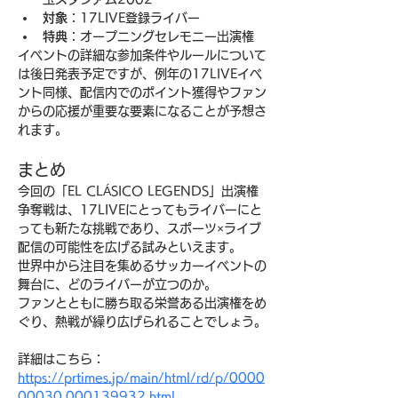
対象
：17LIVE登録ライバー
特典
：オープニングセレモニー出演権
イベントの詳細な参加条件やルールについて
は後日発表予定ですが、例年の17LIVEイベ
ント同様、配信内でのポイント獲得やファン
からの応援が重要な要素になることが予想さ
れます。
まとめ
今回の「EL CLÁSICO LEGENDS」出演権
争奪戦は、17LIVEにとってもライバーにと
っても新たな挑戦であり、スポーツ×ライブ
配信の可能性を広げる試みといえます。
世界中から注目を集めるサッカーイベントの
舞台に、どのライバーが立つのか。
ファンとともに勝ち取る栄誉ある出演権をめ
ぐり、熱戦が繰り広げられることでしょう。
詳細はこちら：
https://prtimes.jp/main/html/rd/p/0000
00030.000139932.html