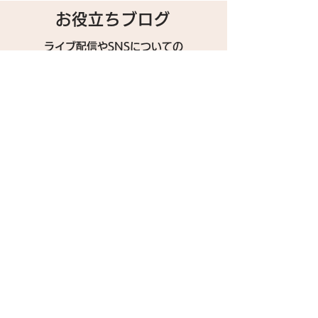
お役立ちブログ
ライブ配信やSNSについての
​知識や情報を配信するブログ
確認する
この記事をシェア
SNS
》ライブ配信アプリ一覧
》事務所探しガイド