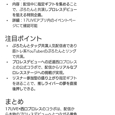
内容
：配信中に
指定ギフトを集める
こと
で、ぷろたんと共演し
プロレスデビュー
を狙える特別企画
。
詳細
：17LIVEアプリ内のイベントペー
ジにて確認可能
注目ポイント
ぷろたんとタッグ共演
人気配信者であり
筋トレ系YouTuberのぷろたんとリング
で共演。
プロレスデビューへの近道
西口プロレス
との公式コラボで、配信から
リアルなプ
ロレスステージへの挑戦
が実現。
リスナー参加型の盛り上がり
指定ギフト
を送ることで、
推しライバーの夢を直接
後押し
できる。
まとめ
17LIVE×西口プロレス
のコラボは、配信か
ら本物のプロレスデビューへとつながる
異色