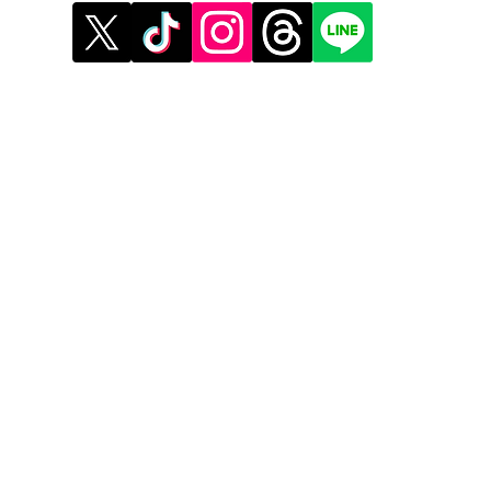
》イベント告知投稿
》提
》
報酬制度 パートナー登録
》提
》配信ネタ生成AI
》広
》AIお悩み相談
》メ
》サービス利用公式LINE
》利
》プ
》運
​運
​コ
マ
ココ
ココ
Pre