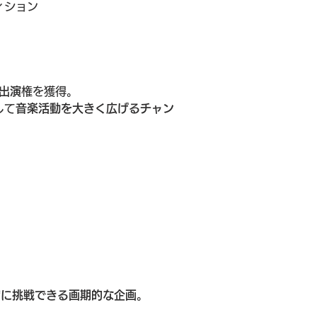
ィション
出演
権を獲得。
して
音楽活動を大きく広げるチャン
。
ジに挑戦できる画期的な企画
。