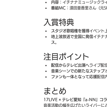
内容
：イチナナミュージックラ
番組MC
：須田亜香里さん（元SK
入賞特典
スタジオ歌唱権を獲得
イベント
地上波放送で全国に発信
イチナ
ス
。
注目ポイント
配信からテレビ出演へ
ライブ配
音楽シーンでの新たなステップ
ファンも一体となって応援
配信
まとめ
17LIVE × テレビ愛知『a-NN』
音楽活動の幅を広げたいライバーに