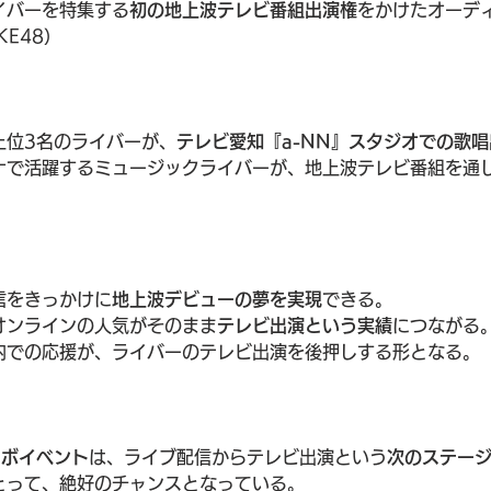
イバーを特集する
初の地上波テレビ番組出演権
をかけたオーデ
E48）
上位3名のライバーが、
テレビ愛知『a-NN』スタジオでの歌唱
ナで活躍するミュージックライバーが、地上波テレビ番組を通
信をきっかけに
地上波デビューの夢を実現
できる。
オンラインの人気がそのまま
テレビ出演という実績
につながる
内での応援が、ライバーのテレビ出演を後押しする形となる。
コラボイベント
は、ライブ配信からテレビ出演という
次のステー
とって、絶好のチャンスとなっている。