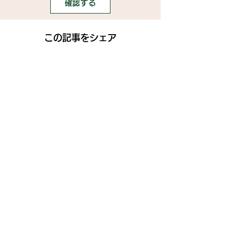
確認する
この記事をシェア
SNS
》ライブ配信アプリ一覧
》事務所探しガイド
》ライブ配信ジャーナル
》ニュース掲載希望の方
》インフルエンサータレント名鑑
》名鑑掲載・PR案件希望の方
》ココDoブログ