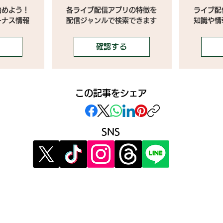
始めよう！
各ライブ配信アプリの特徴を
ライブ配
ーナス情報
配信ジャンルで検索できます
​知識や
確認する
この記事をシェア
SNS
》イベント告知投稿
》提
》
報酬制度 パートナー登録
》提