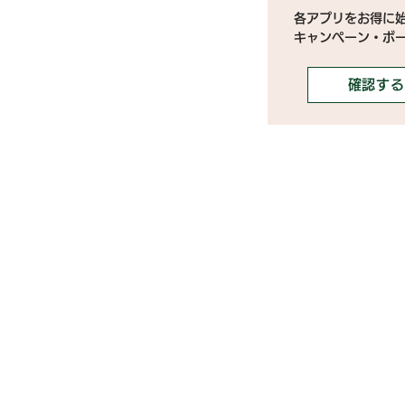
各アプリをお得に
キャンペーン・ボ
確認する
》ライブ配信アプリ一覧
》事務所探しガイド