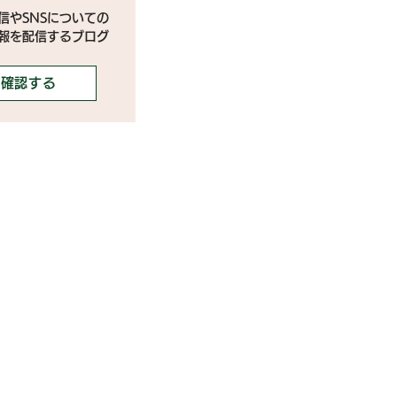
信やSNSについての
情報を配信するブログ
確認する
携ご希望の芸能事務所様
携ご希望のライバー事務所様