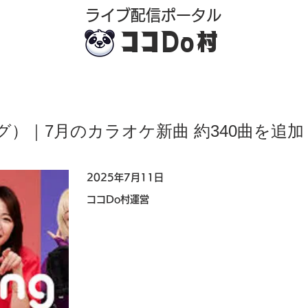
​ライブ配信ポータル
ココDo村
ーシング）｜7月のカラオケ新曲 約340曲を追加
2025年7月11日
ココDo村運営