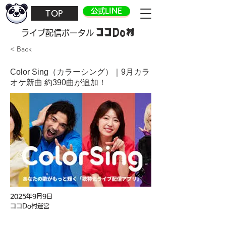
公式LINE
TOP
ココDo村
​ライブ配信ポータル
< Back
Color Sing（カラーシング）｜9月カラ
オケ新曲 約390曲が追加！
2025年9月9日
ココDo村運営