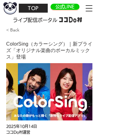
公式LINE
TOP
ココDo村
​ライブ配信ポータル
< Back
ColorSing（カラーシング）｜新プライ
ズ「オリジナル楽曲のボーカルミック
ス」登場
2025年10月14日
ココDo村運営