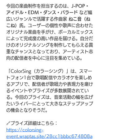
今回の楽曲制作を担当するのは、
J-POP・
アイドル・EDM・ダンス・バラード
 など幅
広いジャンルで活躍する作曲家 
ねこ音（ね
こね）氏
。ユーザーの個性や歌声に合わせた
オリジナル楽曲を手がけ、ボーカルミックス
によって完成度の高い作品を届ける。自分だ
けのオリジナルソングを制作してもらえる貴
重なチャンスとなっており、アーティスト志
向の配信者を中心に注目を集めている。
「ColorSing（カラーシング）」は、スマー
トフォン1台で歌唱配信やカラオケを楽しめ
るアプリで、配信者が歌唱力や表現力を磨け
るイベントやプライズが多数展開されてい
る。今回のプライズは、音楽活動の幅を広げ
たいライバーにとって大きなステップアップ
の機会となりそうだ。
🔗プライズ詳細はこちら：
https://colorsing-
event.wraptas.site/28cc1bbbc674808a