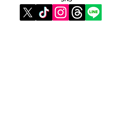
》イベント告知投稿
》提
》
報酬制度 パートナー登録
》提
》配信ネタ生成AI
》広
》AIお悩み相談
》メ
》サービス利用公式LINE
》利
》プ
》運
​運
​コ
マ
ココ
ココ