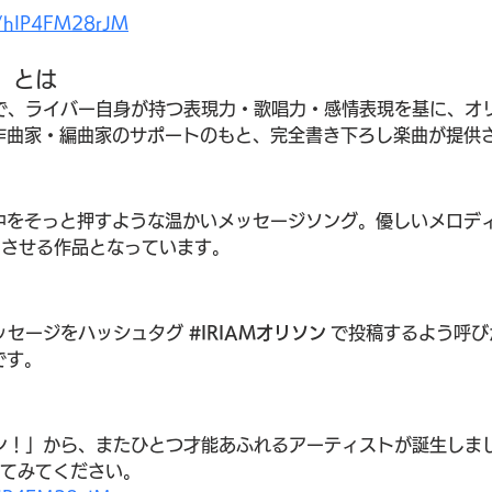
e/hIP4FM28rJM
C」とは
トで、ライバー自身が持つ表現力・歌唱力・感情表現を基に、オ
作曲家・編曲家のサポートのもと、完全書き下ろし楽曲が提供
中をそっと押すような温かいメッセージソング。優しいメロデ
感じさせる作品となっています。
ッセージをハッシュタグ 
#IRIAMオリソン
 で投稿するよう呼
です。
ソン！」から、またひとつ才能あふれるアーティストが誕生しま
してみてください。