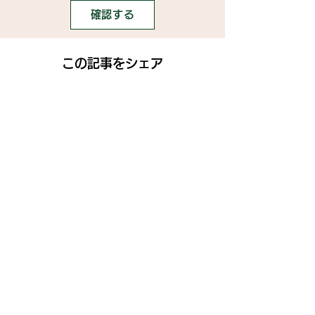
確認する
この記事をシェア
SNS
》ライブ配信アプリ一覧
》事務所探しガイド
》ライブ配信ジャーナル
》ニュース掲載希望の方
》インフルエンサータレント名鑑
》名鑑掲載・PR案件希望の方