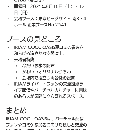
C106（夏コミ）
開催日
：2025年8月16日（土）・17
日（日）
会場ブース
：東京ビッグサイト 南3・4
ホール 
企業ブースNo.2541
ブースの見どころ
IRIAM COOL OASIS
夏コミの暑さを
和らげる
涼やかな空間演出
。
来場者特典
冷たい
お水の配布
かわいい
オリジナルうちわ
会場内で役立つ
両替機の設置
IRIAMライバー・ファンの交流拠点
ラ
イブ配信やバーチャルカルチャーに興味
のある人が気軽に立ち寄れるスペース。
まとめ
IRIAM COOL OASIS
は、バーチャル配信
ファンやコミケ参加者に向けた
癒しと交流の