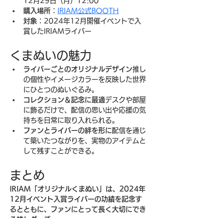
12月29日（月）12:00
購入場所
：
IRIAM公式BOOTH
対象
：2024年12月開催イベントで入
賞したIRIAMライバー
くまぬいの魅力
ライバーごとのオリジナルデザイン
推し
の個性やイメージカラーを反映した世界
にひとつのぬいぐるみ。
コレクション＆記念に最適
デスクや部屋
に飾るだけで、配信の思い出や応援の気
持ちを日常に取り入れられる。
ファンとライバーの絆を形に
配信を通じ
て築いたつながりを、実物のアイテムと
して残すことができる。
まとめ
IRIAM「オリジナルくまぬい」は、2024年
12月イベント入賞ライバーの功績を記念す
るとともに、ファンにとって長く大切にでき