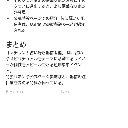
上位クラス限定の豪華リボン
さらに上位
クラスに進出すると、
より豪華なリボン
が登場。
公式特設ページでの紹介
1位に輝いた配
信者は、
Mirrativ公式特設ページで紹介
される。
まとめ
「プチラン！占い好き配信者編」
 は、占い
やスピリチュアルをテーマに活動するライバ
ーが個性をアピールできる
短期集中イベン
ト
。
特製リボンや公式ページ掲載など、
配信の注
目度を高める特典
が揃っている。
Previous
Next