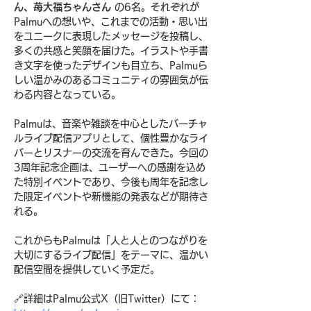
ん、苺大福ちゃんさん
 の6名。それぞれが
Palmuへの想いや、これまでの活動・思い出
をユニークに表現したメッセージを投稿し、
多くの共感と笑顔を届けた。イラストや手書
き文字を使ったデザインも目立ち、Palmuら
しい温かみのあるコミュニティの雰囲気が伝
わる内容となっている。
Palmuは、音楽や雑談を中心としたバーチャ
ルライブ配信アプリとして、個性豊かなライ
バーとリスナーの交流を育んできた。今回の
3周年記念企画は、ユーザーへの感謝を込め
た特別イベントであり、今後も周年を記念し
た限定イベントや新機能の発表などが期待さ
れる。
これからもPalmuは「人と人とのつながりを
大切にするライブ配信」をテーマに、温かい
配信空間を提供していく予定だ。
🔗詳細はPalmu公式X（旧Twitter）にて：