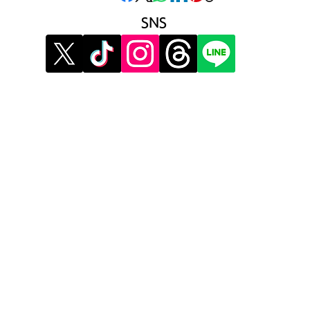
SNS
》イベント告知投稿
》提
》
報酬制度 パートナー登録
》提
》配信ネタ生成AI
》広
》AIお悩み相談
》メ
》サービス利用公式LINE
》利
》プ
》運
​運
​コ
マ