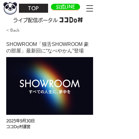
公式LINE
TOP
ココDo村
​ライブ配信ポータル
< Back
SHOWROOM「猫舌SHOWROOM 豪
の部屋」最新回に“なべやかん”登場
2025年9月30日
ココDo村運営