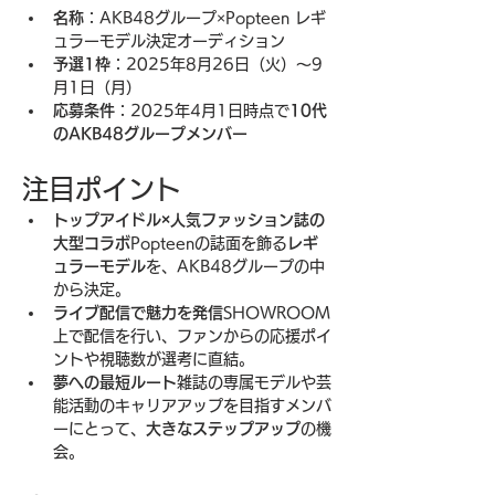
名称
：AKB48グループ×Popteen レギ
ュラーモデル決定オーディション
予選1枠
：2025年8月26日（火）〜9
月1日（月）
応募条件
：2025年4月1日時点で
10代
のAKB48グループメンバー
注目ポイント
トップアイドル×人気ファッション誌の
大型コラボ
Popteenの誌面を飾る
レギ
ュラーモデル
を、AKB48グループの中
から決定。
ライブ配信で魅力を発信
SHOWROOM
上で配信を行い、ファンからの応援ポイ
ントや視聴数が選考に直結。
夢への最短ルート
雑誌の専属モデルや芸
能活動のキャリアアップを目指すメンバ
ーにとって、
大きなステップアップ
の機
会。