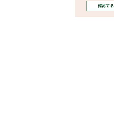
確認する
》ライブ配信アプリ一覧
》事務所探しガイド
》ライブ配信ジャーナル
》ニュース掲載希望の方
》インフルエンサータレント名鑑