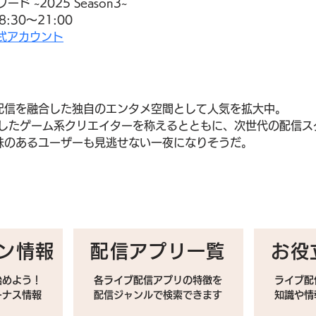
ワード ~2025 Season3~
:30〜21:00
an公式アカウント
ライブ配信を融合した独自のエンタメ空間として人気を拡大中。
躍したゲーム系クリエイターを称えるとともに、次世代の配信ス
味のあるユーザーも見逃せない一夜になりそうだ。
ン情報
配信アプリ一覧
お役
始めよう！
各ライブ配信アプリの特徴を
ライブ配
ーナス情報
配信ジャンルで検索できます
​知識や