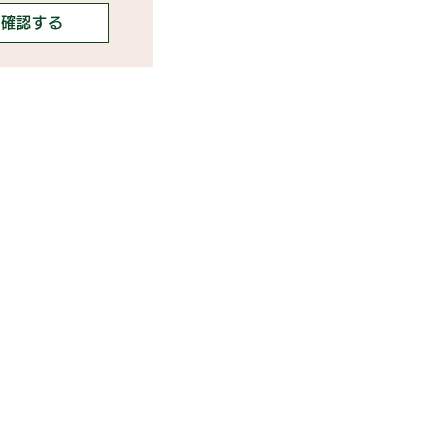
確認する
携ご希望の芸能事務所様
携ご希望のライバー事務所様
告掲載・その他お問合せ
ディアの方・取材/講演依頼
用規約