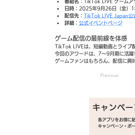
番組名
：TikTok LIVE ゲームア
日時
：2025年9月26日（金）18
配信先
：
TikTok LIVE Jap
詳細
：
公式イベントページ
ゲーム配信の最前線を体感
TikTok LIVEは、短編動画と
今回のアワードは、7〜9月期に活
ゲームファンはもちろん、配信に興
Previous
キャンペー
各アプリをお得に
キャンペーン・ボ