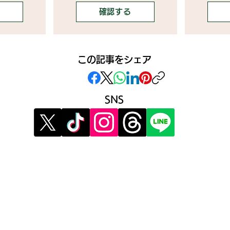
確認する
この記事をシェア
SNS
》イベント告知投稿
》提
》
報酬制度 パートナー登録
》提
》配信ネタ生成AI
》広
》AIお悩み相談
》メ
》サービス利用公式LINE
》利