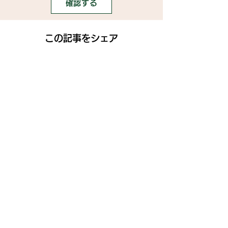
確認する
この記事をシェア
SNS
》ライブ配信アプリ一覧
》事務所探しガイド
》ライブ配信ジャーナル
》ニュース掲載希望の方
》インフルエンサータレント名鑑
》名鑑掲載・PR案件希望の方
》ココDoブログ