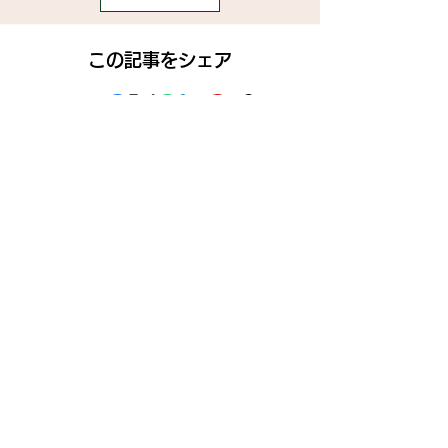
この記事をシェア
SNS
》ライブ配信アプリ一覧
》事務所探しガイド
》ライブ配信ジャーナル
》ニュース掲載希望の方
》インフルエンサータレント名鑑
》名鑑掲載・PR案件希望の方
》ココDoブログ
》イベント告知投稿