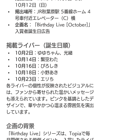
10月12日（日）
掲出場所
：JR秋葉原駅 5番線ホーム 4
号車付近エレベーター（C）横
企画名
：「Birthday Live [October]」
入賞者誕生日広告
掲載ライバー（誕生日順）
10月2日
：ゆゆちゃん、光緒
10月14日
：繋空わた
10月16日
：ぴろしき
10月18日
：小野あき
10月23日
：エリち
各ライバーの個性が反映されたビジュアルに
は、ファンから寄せられた温かいメッセージ
も添えられています。ピンクを基調としたデ
ザインで、華やかかつ心温まる雰囲気を演出
しています。
企画の背景
「Birthday Live」シリーズは、Topiaで毎