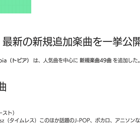
ア）｜最新の新規追加楽曲を一挙公
opia（トピア）
 は、人気曲を中心に 
新規楽曲49曲
 を追加し
曲
ァースト）
imelesz（タイムレス）このほか話題のJ-POP、ボカロ、アニ