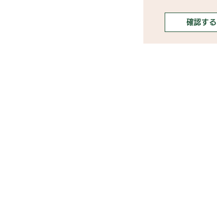
確認する
》ライブ配信アプリ一覧
》事務所探しガイド
》ライブ配信ジャーナル
》ニュース掲載希望の方