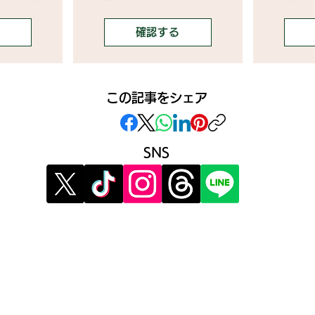
確認する
この記事をシェア
SNS
》イベント告知投稿
》提
》
報酬制度 パートナー登録
》提
》配信ネタ生成AI
》広
》AIお悩み相談
》メ