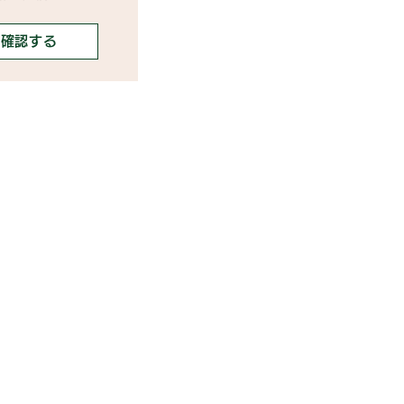
確認する
携ご希望の芸能事務所様
携ご希望のライバー事務所様
告掲載・その他お問合せ
ディアの方・取材/講演依頼