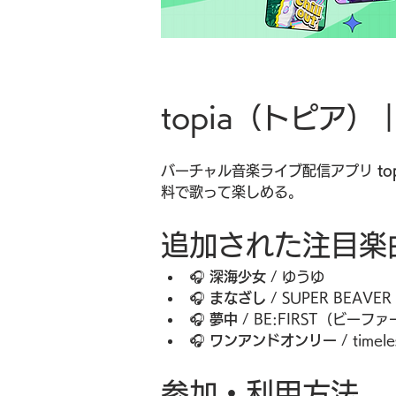
topia（トピ
バーチャル音楽ライブ配信アプリ 
t
料で歌って楽しめる。
追加された注目楽
🎧 
深海少女
 / ゆうゆ
🎧 
まなざし
 / SUPER BEAVER
🎧 
夢中
 / BE:FIRST（ビーフ
🎧 
ワンアンドオンリー
 / t
参加・利用方法