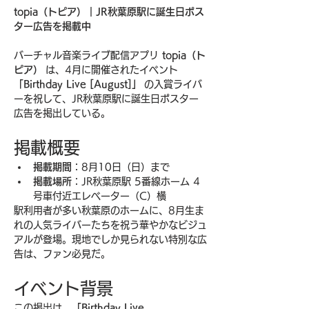
topia（トピア）｜JR秋葉原駅に誕生日ポス
ター広告を掲載中
バーチャル音楽ライブ配信アプリ 
topia（ト
ピア）
 は、4月に開催されたイベント 
「Birthday Live [August]」
 の入賞ライバ
ーを祝して、JR秋葉原駅に誕生日ポスター
広告を掲出している。
掲載概要
掲載期間
：8月10日（日）まで
掲載場所
：JR秋葉原駅 5番線ホーム 4
号車付近エレベーター（C）横
駅利用者が多い秋葉原のホームに、8月生ま
れの人気ライバーたちを祝う華やかなビジュ
アルが登場。現地でしか見られない特別な広
告は、ファン必見だ。
イベント背景
この掲出は、
「Birthday Live 