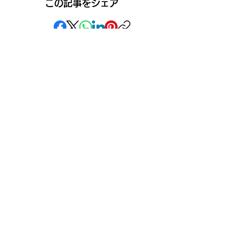
この記事をシェア
SNS
》ライブ配信アプリ一覧
》事務所探しガイド
》ライブ配信ジャーナル
》ニュース掲載希望の方
》インフルエンサータレント名鑑
》名鑑掲載・PR案件希望の方
》ココDoブログ
》イベント告知投稿
》
報酬制度 パートナー登録
》配信ネタ生成AI