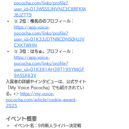
pococha.com/links/profile?
user_id=01JWSS5JNVNZ3C8RFKM
J6JZTT9
🥈 
2位：椎名のの
プロフィール：
https://app.voice-
pococha.com/links/profile?
user_id=01K33JDTNBCDNS0HJJV
CXKTWHN
🥉 
3位：はちゅ。
プロフィール：
https://app.voice-
pococha.com/links/profile?
user_id=01K391AH39T195YMGF
9ASSX63V
入賞者の詳細やインタビューは、公式サイト
「My Voice Pococha」でも紹介されてい
る。👉 
https://my.voice-
pococha.com/article/rookie-award-
2025
イベント概要
イベント名：9月新人ライバー決定戦