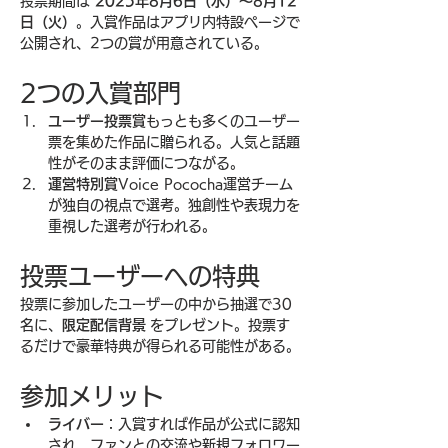
投票期間は 
2025年8月6日（水）〜8月12
日（火）
。入賞作品はアプリ内特設ページで
公開され、2つの賞が用意されている。
2つの入賞部門
ユーザー投票賞
もっとも多くのユーザー
票を集めた作品に贈られる。人気と話題
性がそのまま評価につながる。
運営特別賞
Voice Pococha運営チーム
が独自の視点で選考。独創性や表現力を
重視した選考が行われる。
投票ユーザーへの特典
投票に参加したユーザーの中から抽選で30
名に、
限定配信背景
 をプレゼント。投票す
るだけで豪華特典が得られる可能性がある。
参加メリット
ライバー
：入賞すれば作品が公式に認知
され、ファンとの交流や新規フォロワー