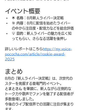
イベント概要
🌟 
名称
：8月新人ライバー決定戦
🎯 
内容
：8月に配信を始めたライバー
の中から注目度・配信力などを総合評価
💡 
目的
：新人ライバーの魅力を広く知
ってもらい、さらなる活躍を後押し
詳しいレポートはこちら
https://
my.voice-
pococha.com/article/rookie-award-
2025
まとめ
8月の『新人ライバー決定戦』は、次世代の
スターを発掘する登竜門的イベント。
とまとさん
 を筆頭に、新人ながら圧倒的な
トーク力や歌声でファンを魅了する配信者が
多数登場しました。
今後のライブ配信界での活躍に注目が集まり
ます。