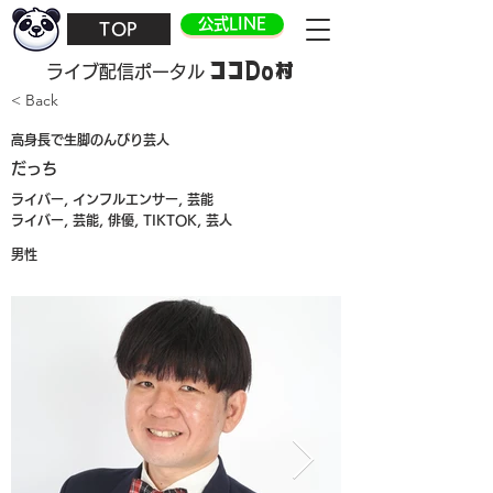
公式LINE
TOP
ココDo村
​ライブ配信ポータル
< Back
高身長で生脚のんびり芸人
だっち
ライバー, インフルエンサー, 芸能
ライバー, 芸能, 俳優, TIKTOK, 芸人
男性