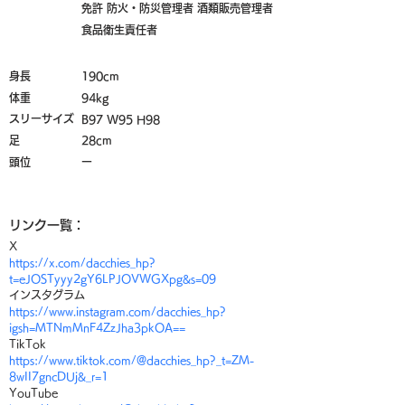
免許 防火・防災管理者 酒類販売管理者
食品衛生責任者
​身長
190cm
体重
94kg
スリーサイズ
B97 W95 H98
足
28cm
頭位
ー
​リンク一覧：
X
https://x.com/dacchies_hp?
t=eJOSTyyy2gY6LPJOVWGXpg&s=09
インスタグラム 
https://www.instagram.com/dacchies_hp?
igsh=MTNmMnF4ZzJha3pkOA==
TikTok
https://www.tiktok.com/@dacchies_hp?_t=ZM-
8wII7gncDUj&_r=1
YouTube