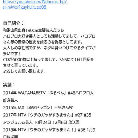
https://youtube.com/@dacchis_hp?
si=mMor1cuyhUrUed08
​自己紹介：
和歌山県出身190cm生脚芸人だっち
ハロプロ大好き芸人としても活動してまして、ハロプロ
さん等の音楽の歴史を語るのを得意としてます。
大人しめな性格ですが、ネタは勢いつけてやるタイプが
多いです！
CDが5000枚以上持ってまして、SNSにて1日1回紹介
させて貰っています。
よろしくお願い致します。
実績：
2014年 WATANABETV「ぶるぺん」#46ハロプロ大
好き芸人
2015年 MX「原宿ドラゴン」平見さん役
2017年 NTV「ウチのガヤがすみません!」#27 #35
アンジュルム芸人 10月24日 12月6日 放送回
2018年 NTV「ウチのガヤがすみません！」#36 1月9
日放送回