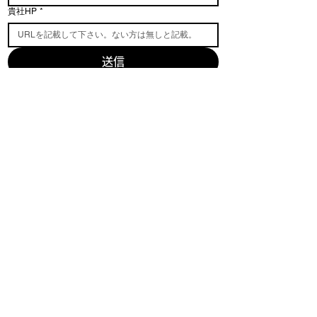
貴社HP
*
送信
このページをシェア
SNS
掲載したい方はコチラ