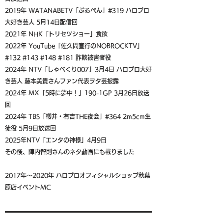
2019年 WATANABETV「ぶるぺん」#319 ハロプロ
大好き芸人 5月14日配信回
2021年 NHK「トリセツショー」食欲
2022年 YouTube「佐久間宣行のNOBROCKTV」
#132 #143 #148 #181 詐欺被害者役
2024年 NTV「しゃべくり007」3月4日 ハロプロ大好
き芸人 藤本美貴さんファン代表ヲタ芸披露
2024年 MX「5時に夢中！」190-1GP 3月26日放送
回
2024年 TBS「櫻井・有吉THE夜会」#364 2m5cm生
徒役 5月9日放送回
2025年NTV「エンタの神様」4月9日
その後、陣内智則さんのネタ動画にも載りました
2017年〜2020年 ハロプロオフィシャルショップ秋葉
原店イベントMC