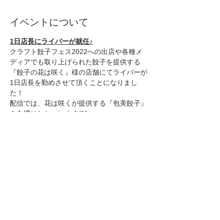
イベントについて
1日店長にライバーが就任♪
クラフト餃子フェス2022への出店や各種メ
ディアでも取り上げられた餃子を提供する
『餃子の花は咲く』様の店舗にてライバーが
1日店長を勤めさせて頂くことになりまし
た！
配信では、花は咲くが提供する『包美餃子』
を丸裸にしちゃいます(^^♪
包美餃子で腸活？
美味しく食べて、腸活もできちゃう！ 
とテレビ等でも紹介された【 腸内環境を整
える餃子】です！
さらに表示
このイベントをシェア