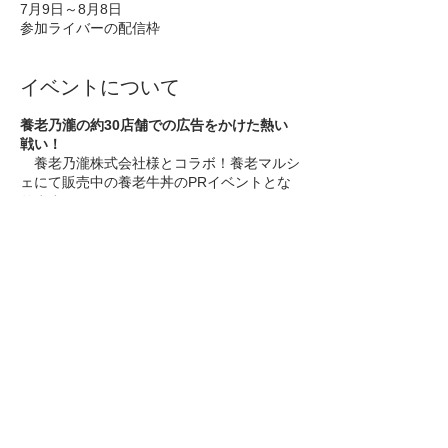
7月9日～8月8日
参加ライバーの配信枠
イベントについて
養老乃瀧の約30店舗での広告をかけた熱い
戦い！
養老乃瀧株式会社様とコラボ！養老マルシ
ェにて販売中の養老牛丼のPRイベントとな
ります。
漫画『キン肉マン』にも登場した養老乃瀧の
養老牛丼は、1970年代後半から2000年代の
初頭まで販売されていました。
2000年代に入り、環境変化により居酒屋に
集中すべきということで、養老牛丼の販売は
惜しまれつつも終了となりましたが、養老乃
瀧チェーン化60周年の記念企画として、養
老牛丼が復活し、そのPRを今回行います。
このイベントをシェア
居酒屋生まれの牛丼は、食べ飽きないあっさ
りとした、ダシのきいた和風のテイストに仕
上げてます。隠し味に白ワインを加え、旨味
とコクのある食べ応えのある牛丼の具です。