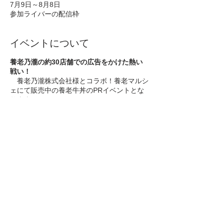
7月9日～8月8日
参加ライバーの配信枠
イベントについて
養老乃瀧の約30店舗での広告をかけた熱い
戦い！
養老乃瀧株式会社様とコラボ！養老マルシ
ェにて販売中の養老牛丼のPRイベントとな
ります。
漫画『キン肉マン』にも登場した養老乃瀧の
養老牛丼は、1970年代後半から2000年代の
初頭まで販売されていました。
2000年代に入り、環境変化により居酒屋に
集中すべきということで、養老牛丼の販売は
惜しまれつつも終了となりましたが、養老乃
瀧チェーン化60周年の記念企画として、養
老牛丼が復活し、そのPRを今回行います。
このイベントをシェア
居酒屋生まれの牛丼は、食べ飽きないあっさ
りとした、ダシのきいた和風のテイストに仕
上げてます。隠し味に白ワインを加え、旨味
とコクのある食べ応えのある牛丼の具です。