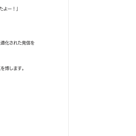
たよー！」
最適化された発信を
気を博します。