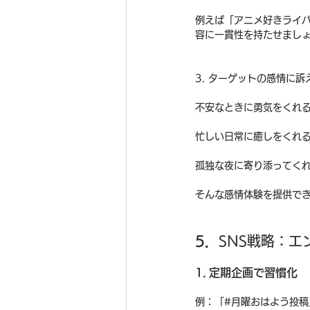
例えば「アニメ好きライ
容に一貫性を持たせまし
3. ターゲットの感情に訴
不安なときに勇気をくれ
忙しい日常に癒しをくれ
孤独な夜に寄り添ってく
そんな感情体験を提供で
5．
SNS戦略：
1. 定期企画で習慣化
例：「#月曜おはよう投稿